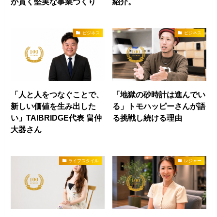
が貫く堅実な事業づくり
紹介。
ビジネス
ビジネス
「人と人をつなぐことで、
「地獄の砂時計は進んでい
新しい価値を生み出した
る」トモハッピーさんが語
い」TAIBRIDGE代表 畠仲
る挑戦し続ける理由
大器さん
ライフスタイル
レジャー