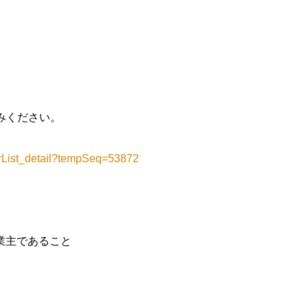
みください。
fferList_detail?tempSeq=53872
業主であること