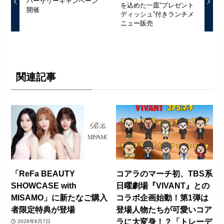
バーサリーキャンペーン
を込めた一皿“プレゼント
開催
ディッシュ”付きランチメ
ニュー販売
関連記事
「ReFa BEAUTY
コアラのマーチ初、TBS系
SHOWCASE with
日曜劇場『VIVANT』との
MISAMO」に​新たなご購入
コラボ企画始動！第1弾は
者限定特典が登場​​
登場人物たちが可愛いコア
ラに大変身！？「トレーデ
2026年8月7日