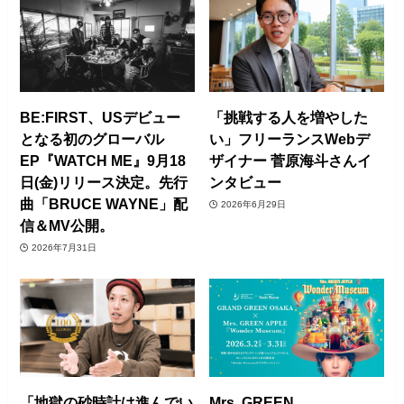
BE:FIRST、USデビュー
「挑戦する人を増やした
となる初のグローバル
い」フリーランスWebデ
EP『WATCH ME』9月18
ザイナー 菅原海斗さんイ
日(金)リリース決定。先行
ンタビュー
曲「BRUCE WAYNE」配
2026年6月29日
信＆MV公開。
2026年7月31日
「地獄の砂時計は進んでい
Mrs. GREEN