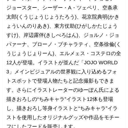
ジョースター、シーザー・A・ツェペリ、空条承
太郎(くうじょうじょうたろう)、花京院典明(かき
ょういんのりあき)、東方仗助(ひがしかたじょう
すけ)、岸辺露伴(きしべろはん)、ジョルノ・ジョ
バァーナ、ブローノ・ブチャラティ、空条徐倫(く
うじょうじょりーん)、エルメェス・コステロの全
12人が登場。イラストが並んだ「JOJO WORLD
3」メインビジュアルの世界観に入り込めるフォ
トスポットで登場人物たちと記念撮影もできま
す。さらにイラストレーターのゆーぽん氏による
描きおろしの“ちみキャラ”イラスト12体も登場
し、描きおろし等身イラストと“ちみキャラ”イラ
ストを使用したオリジナルグッズや作品をモチー
フにしたフードを販売します。