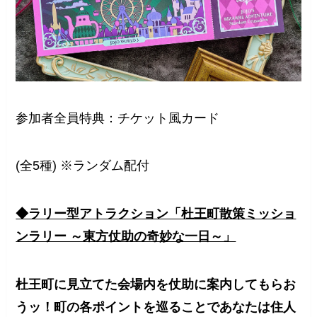
参加者全員特典：チケット風カード
(全5種) ※ランダム配付
◆ラリー型アトラクション「杜王町散策ミッショ
ンラリー ～東方仗助の奇妙な一日～」
杜王町に見立てた会場内を仗助に案内してもらお
うッ！町の各ポイントを巡ることであなたは住人