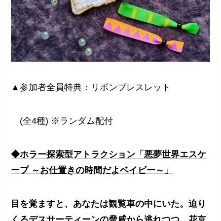
▲参加者全員特典：リボンブレスレット
(全4種) ※ランダム配付
◆ホラー探索型アトラクション「悪夢世界エスケ
ープ ～お仕置きの時間だよベイビー～」
目を覚ますと、あなたは観覧車の中にいた。迫り
くるデスサーティーンの脅威から逃れつつ、花京